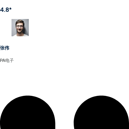
4.8*
张伟
PA电子