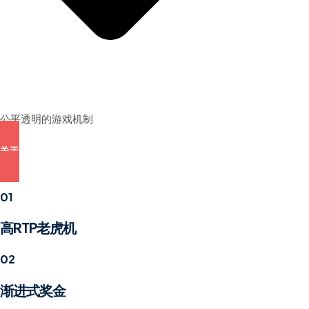
公平透明的游戏机制
关于PA电子
01
高RTP老虎机
02
渐进式奖金