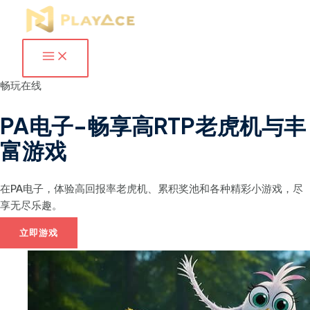
MAIN
跳
MENU
至
内
容
畅玩在线
PA电子-畅享高RTP老虎机与丰
富游戏
在PA电子，体验高回报率老虎机、累积奖池和各种精彩小游戏，尽
享无尽乐趣。
立即游戏