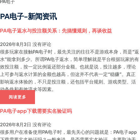
PA电子
PA电子-新闻资讯
PA电子返水与投注额关系：先搞懂规则，再谈收益
2026年8月3日
没有评论
很多玩家在接触PA电子时，最先关注的往往不是游戏本身，而是“返
水”能拿到多少。所谓PA电子返水，简单理解就是平台根据玩家的有
效投注额，按一定比例返还部分金额。也就是说，投注越多，理论
上可参与返水计算的金额也越高，但这并不代表一定“稳赚”。真正
影响返水体验的，不只是投注额，还包括平台规则、游戏类型、活
动条件和有效流水等因素。
阅读更多
PA电子app下载需要实名验证吗
2026年8月2日
没有评论
很多用户在准备使用PA电子时，最先关心的问题就是：PA电子app
下载需要实名验证吗？一般来说，是否需要实名验证，主要取决于