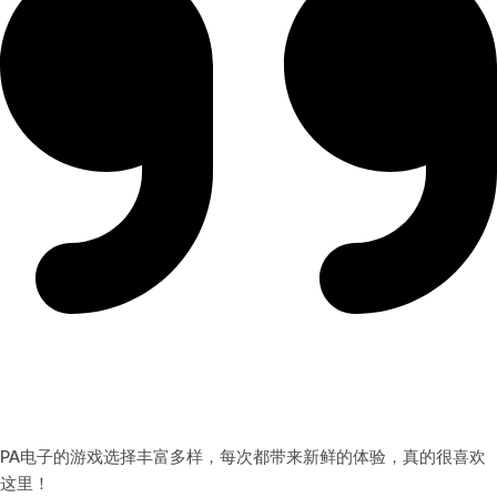
PA电子的游戏选择丰富多样，每次都带来新鲜的体验，真的很喜欢
这里！