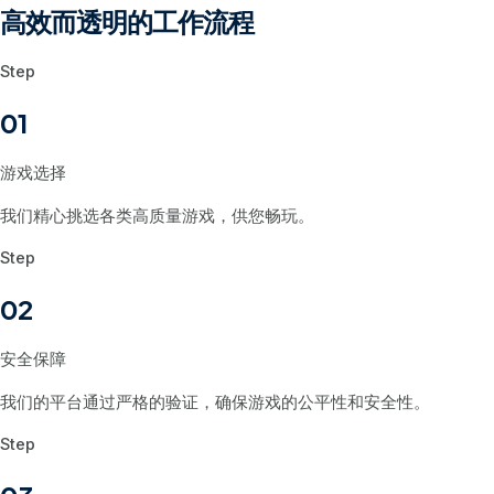
高效而透明的工作流程
Step
01
游戏选择
我们精心挑选各类高质量游戏，供您畅玩。
Step
02
安全保障
我们的平台通过严格的验证，确保游戏的公平性和安全性。
Step