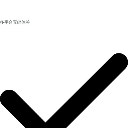
多平台无缝体验