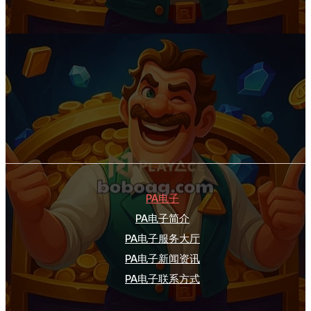
PA电子
PA电子简介
PA电子服务大厅
PA电子新闻资讯
PA电子联系方式