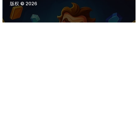
版权 © 2026