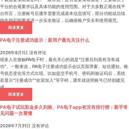
平台的合规要求以及具体功能的使用范围。对于大多数正规在线平
台而言，注册账号后通常需要完成基本信息填写，部分功能或后续
操作则可能要求进一步实名验证，以确保账户安全和使用规范。
阅读更多
PA电子注册成功提示：新用户最先关注什么
2026年8月1日
没有评论
很多人在接触PA电子时，最先关心的就是“注册后到底有没有成
功”。一般来说，PA电子注册成功提示会以页面弹窗、短信通知、账
号状态变化等方式出现。比如提交手机号、密码和验证码后，系统
若显示“注册成功”“欢迎加入”等字样，通常就说明账号已经创建完
成。
阅读更多
PA电子试玩彩金多久到账、PA电子app有没有排行榜：新手常
见问题一次看懂
2026年7月31日
没有评论