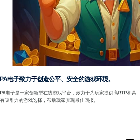
PA电子致力于创造公平、安全的游戏环境。
PA电子是一家创新型在线游戏平台，致力于为玩家提供高RTP和具
有吸引力的游戏选择，帮助玩家实现最佳回报。