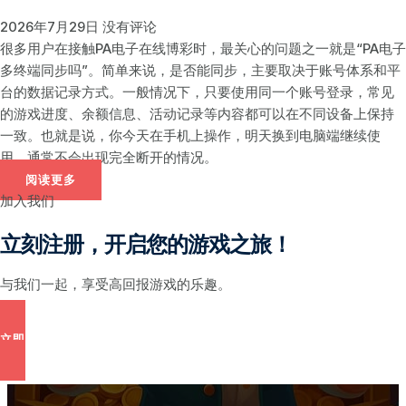
2026年7月29日
没有评论
很多用户在接触PA电子在线博彩时，最关心的问题之一就是“PA电子
多终端同步吗”。简单来说，是否能同步，主要取决于账号体系和平
台的数据记录方式。一般情况下，只要使用同一个账号登录，常见
的游戏进度、余额信息、活动记录等内容都可以在不同设备上保持
一致。也就是说，你今天在手机上操作，明天换到电脑端继续使
用，通常不会出现完全断开的情况。
阅读更多
加入我们
立刻注册，开启您的游戏之旅！
与我们一起，享受高回报游戏的乐趣。
立即游戏