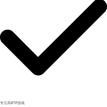
专注高RTP游戏